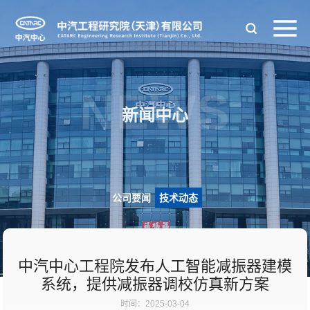
NEWS
新闻中心
公司要闻
技术动态
中汽中心工程院发布人工智能减振器建模
系统，提供减振器调校仿真新方案
时间：
2025-03-04