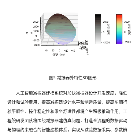
图5 减振器外特性3D图形
人工智能减振器建模系统对加快减振器设计开发速度，降低
设计和试验费用，提高减振器设计水平和制造质量，提高车辆行
驶平顺性、操作稳定性和乘坐舒适性都将产生积极推动作用。工
程院研发团队将围绕减振器建仿真问题，打造全流程的数据驱动
与物理约束融合的智能建模体系，实现从试验数据采集、参数辨